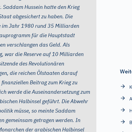
. Saddam Hussein hatte den Krieg
Staat abgesichert zu haben. Die
e im Jahr 1980 rund 35 Milliarden
Bauprogramm für die Hauptstadt
en verschlangen das Geld. Als
, war die Reserve auf 10 Milliarden
sitzende des Revolutionären
Weit
n, die reichen Ölstaaten darauf
 finanziellen Beitrag zum Krieg zu
K
ßlich werde die Auseinandersetzung zum
A
abischen Halbinsel geführt. Die Abwehr
politik müsse, so meinte Saddam
H
nen gemeinsam getragen werden. In
B
Monarchen der arabischen Halbinsel