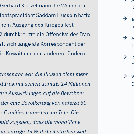
A
t Gerhard Konzelmann die Wende im
D
 Staatspräsident Saddam Hussein hatte
I
chem Ausgang des Krieges fest
u
durchkreuzte die Offensive des Iran
A
lt sich lange als Korrespondent der
T
 in Kuwait und den anderen Ländern
D
O
amschahr war die Illusion nicht mehr
V
d Irak mit seinen damals 14 Millionen
D
are Auswirkungen auf die Bewohner
, der eine Bevölkerung von nahezu 50
 Familien trauerten um Tote. Die
bald zugeben, dass die monatliche
n betrage. In Wahrheit starben weit