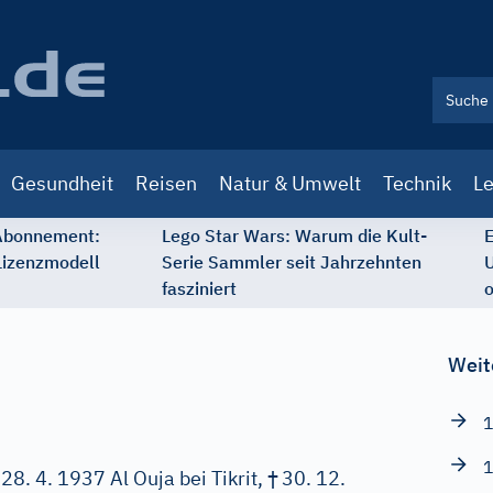
Gesundheit
Reisen
Natur & Umwelt
Technik
Le
 Abonnement:
Lego Star Wars: Warum die Kult-
E
Lizenzmodell
Serie Sammler seit Jahrzehnten
U
fasziniert
o
Weit
1
1
†
28. 4. 1937 Al Ouja bei Tikrit,
30. 12.