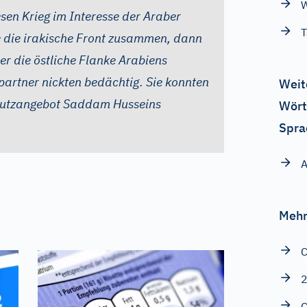
W
esen Krieg im Interesse der Araber
T
he die irakische Front zusammen, dann
ber die östliche Flanke Arabiens
artner nickten bedächtig. Sie konnten
Weit
Schutzangebot Saddam Husseins
Wört
Spra
A
Mehr
C
C