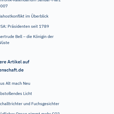
2007
ahostkonflikt im Überblick
SA: Präsidenten seit 1789
ertrude Bell – die Königin der
Wüste
ere Artikel auf
enschaft.de
us Alt mach Neu
bstoßendes Licht
challtrichter und Fuchsgesichter
üdlicher Ozean nimmt mehr CO2