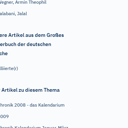
egner, Armin Theophil
alabani, Jalal
ere Artikel aus dem Großes
erbuch der deutschen
che
lliierte(r)
 Artikel zu diesem Thema
hronik 2008 - das Kalendarium
2009
hronik-Kalendarium Januar-März