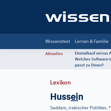
Main
Wissenstest
Lernen & Familie
navigation
Einmalkauf versus
Aktuelles
Welches Software-
passt zu Ihnen?
Lexikon
Huss
e
i
n
Saddam, irakischer Politiker, *