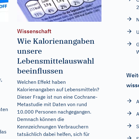
N
Wissenschaft
U
Wie Kalorienangaben
G
unsere
Lebensmittelauswahl
beeinflussen
Weit
,
Welchen Effekt haben
wiss
Kalorienangaben auf Lebensmitteln?
Dieser Frage ist nun eine Cochrane-
A
Metastudie mit Daten von rund
nten
10.000 Personen nachgegangen.
A
Demnach können die
S
Kennzeichnungen Verbrauchern
das
tatsächlich dabei helfen, sich für
S