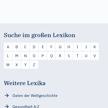
Suche im großen Lexikon
A
B
C
D
E
F
G
H
I
J
K
L
M
N
O
P
Q
R
S
T
U
V
W
X
Y
Z
Weitere Lexika
Daten der Weltgeschichte
Gesundheit A-Z