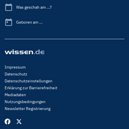
Was geschah am ...?
Geboren am ...
Footer
Impressum
Menu
Datenschutz
Legal
Datenschutzeinstellungen
Erklärung zur Barrierefreiheit
Mediadaten
Nutzungsbedingungen
Newsletter Registrierung