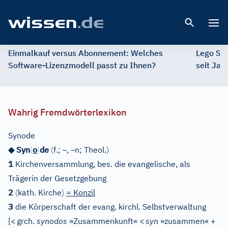
Open 
Einmalkauf versus Abonnement: Welches
Lego St
Software-Lizenzmodell passt zu Ihnen?
seit Jah
Wahrig Fremdwörterlexikon
Synode
〈
–
–
〉
◆ Syn
|
o
|
de
f.;
,
n;
Theol.
1
Kirchenversammlung, bes. die evangelische, als
Trägerin der Gesetzgebung
〈
〉
2
kath. Kirche
= Konzil
3
die Körperschaft der evang. kirchl. Selbstverwaltung
[
<
grch.
synodos
»Zusammenkunft«
<
syn
»zusammen« +