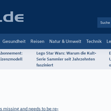
Gesundheit
Reisen
Natur & Umwelt
Technik
Le
 Abonnement:
Lego Star Wars: Warum die Kult-
E
Lizenzmodell
Serie Sammler seit Jahrzehnten
U
fasziniert
o
s missing and needs to be re-