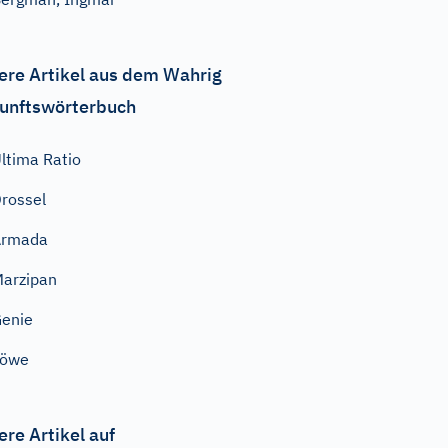
ere Artikel aus dem Wahrig
unftswörterbuch
ltima Ratio
rossel
Armada
arzipan
enie
Löwe
ere Artikel auf