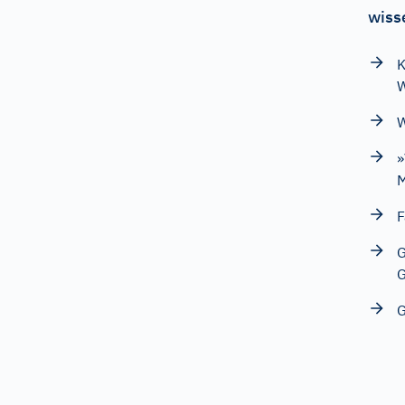
wiss
K
W
W
»
F
G
G
G