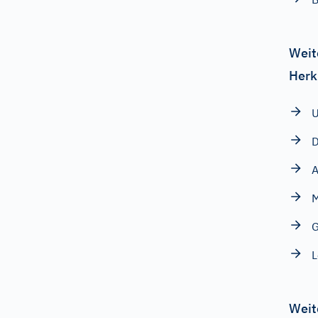
Weit
Herk
U
D
M
G
Weit