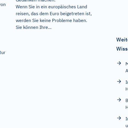
von
Wenn Sie in ein europäisches Land
reisen, das dem Euro beigetreten ist,
werden Sie keine Probleme haben.
Sie können Ihre...
Weit
Wiss
tur
M
A
I
H
B
H
I
u