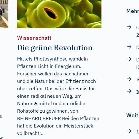
Mehr
C
Wissenschaft
Die grüne Revolution
D
Mittels Photosynthese wandeln
D
Pflanzen Licht in Energie um.
K
Forscher wollen das nachahmen –
I
und die Natur bei der Effizienz noch
übertreffen. Das wäre die Basis für
I
einen radikal neuen Weg, um
Nahrungsmittel und natürliche
Rohstoffe zu gewinnen. von
Weit
zu
REINHARD BREUER Bei den Pflanzen
hat die Evolution ein Meisterstück
1
vollbracht:...
er