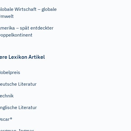
lobale Wirtschaft – globale
Umwelt
merika – spät entdeckter
oppelkontinent
ere Lexikon Artikel
obelpreis
eutsche Literatur
echnik
nglische Literatur
scar®
ergman, Ingmar