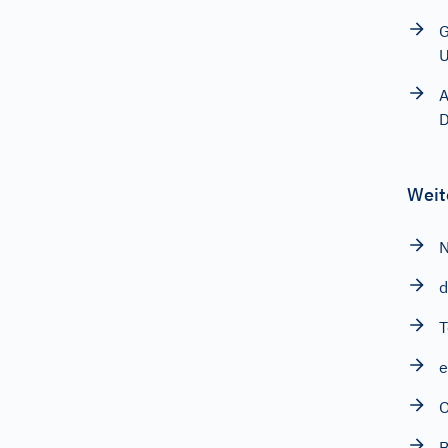
G
A
D
Weit
N
d
T
e
O
B