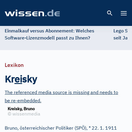
Open 
Einmalkauf versus Abonnement: Welches
Lego St
Software-Lizenzmodell passt zu Ihnen?
seit Jah
Lexikon
Kr
e
i
sky
The referenced media source is missing and needs to
be re-embedded.
Kreisky, Bruno
©
wissenmedia
Bruno, österreichischer Politiker (SPÖ), *
22. 1. 1911