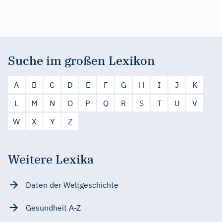
Suche im großen Lexikon
A
B
C
D
E
F
G
H
I
J
K
L
M
N
O
P
Q
R
S
T
U
V
W
X
Y
Z
Weitere Lexika
Daten der Weltgeschichte
Gesundheit A-Z