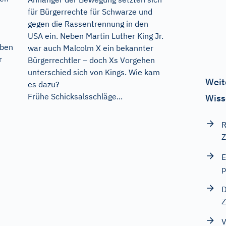
für Bürgerrechte für Schwarze und
gegen die Rassentrennung in den
USA ein. Neben Martin Luther King Jr.
aben
war auch Malcolm X ein bekannter
r
Bürgerrechtler – doch Xs Vorgehen
unterschied sich von Kings. Wie kam
Weit
es dazu?
Frühe Schicksalsschläge...
Wiss
R
Z
E
p
D
Z
V