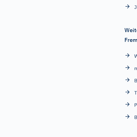
J
Weit
Frem
W
m
B
T
P
B