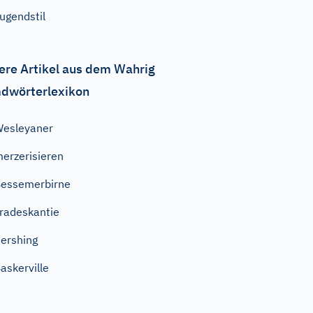
ugendstil
ere Artikel aus dem Wahrig
dwörterlexikon
esleyaner
erzerisieren
essemerbirne
radeskantie
ershing
askerville