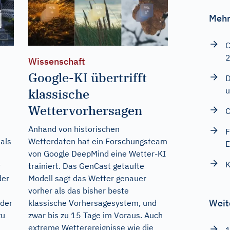
Mehr
C
Wissenschaft
Google-KI übertrifft
D
u
klassische
Wettervorhersagen
C
Anhand von historischen
F
als
Wetterdaten hat ein Forschungsteam
E
von Google DeepMind eine Wetter-KI
K
r
trainiert. Das GenCast getaufte
der
Modell sagt das Wetter genauer
vorher als das bisher beste
Weit
 der
klassische Vorhersagesystem, und
zu
zwar bis zu 15 Tage im Voraus. Auch
extreme Wetterereignisse wie die