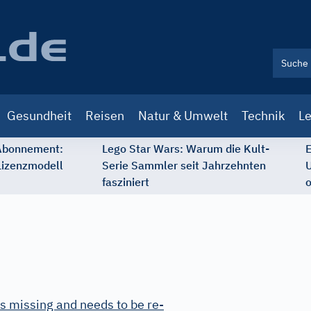
Gesundheit
Reisen
Natur & Umwelt
Technik
Le
 Abonnement:
Lego Star Wars: Warum die Kult-
E
Lizenzmodell
Serie Sammler seit Jahrzehnten
U
fasziniert
o
s missing and needs to be re-