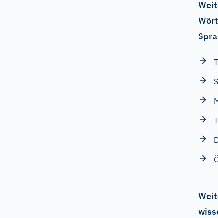
Weit
Wört
Spra
T
S
T
D
Ö
Weit
wiss