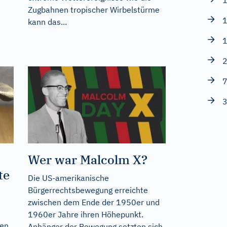
1
Zugbahnen tropischer Wirbelstürme
1
kann das...
1
2
7
3
Wer war Malcolm X?
te
Die US-amerikanische
Bürgerrechtsbewegung erreichte
zwischen dem Ende der 1950er und
1960er Jahre ihren Höhepunkt.
sen
Anhänger der Bewegung setzten sich