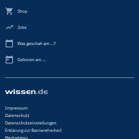
Shop
Jobs
Was geschah am ...?
Geboren am ...
Footer
Impressum
Menu
Datenschutz
Legal
Datenschutzeinstellungen
Erklärung zur Barrierefreiheit
Mediadaten