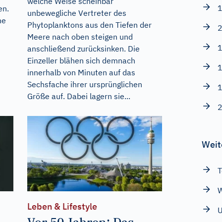
welche Weise scheinbar
1
en.
unbewegliche Vertreter des
ne
Phytoplanktons aus den Tiefen der
2
Meere nach oben steigen und
1
anschließend zurücksinken. Die
Einzeller blähen sich demnach
1
innerhalb von Minuten auf das
Sechsfache ihrer ursprünglichen
1
Größe auf. Dabei lagern sie...
2
Weit
T
W
Leben & Lifestyle