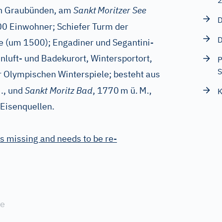
on Graubünden, am
Sankt
Moritzer See
D
00 Einwohner; Schiefer Turm der
D
e (um 1500); Engadiner und Segantini-
luft- und Badekurort, Wintersportort,
P
S
 Olympischen Winterspiele; besteht aus
., und
Sankt Moritz Bad
, 1770
m ü.
M.,
K
 Eisenquellen.
s missing and needs to be re-
ne