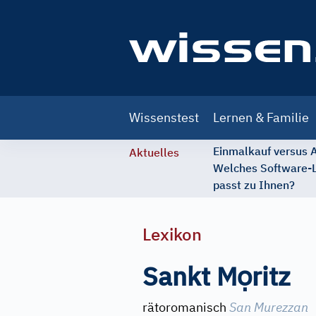
Main
Wissenstest
Lernen & Familie
navigation
Einmalkauf versus
Aktuelles
Welches Software-
passt zu Ihnen?
Lexikon
ọ
Sankt M
ritz
rätoromanisch
San Murezzan