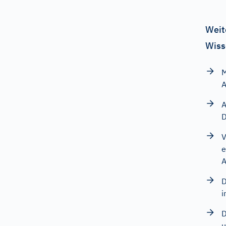
Weit
Wiss
M
A
A
D
V
e
A
D
i
D
u