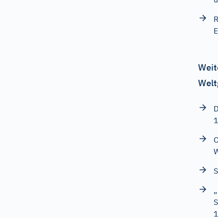
R
E
Weit
Welt
D
O
W
S
„
S