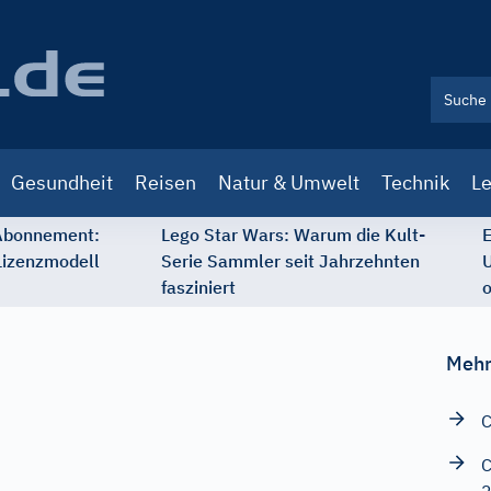
Gesundheit
Reisen
Natur & Umwelt
Technik
Le
 Abonnement:
Lego Star Wars: Warum die Kult-
E
Lizenzmodell
Serie Sammler seit Jahrzehnten
U
fasziniert
o
Mehr
C
C