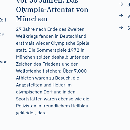
Vor 50 Jahren: Das
d
Olympia-Attentat von
V
München
eit
S
27 Jahre nach Ende des Zweiten
es
Weltkriegs fanden in Deutschland
erstmals wieder Olympische Spiele
statt. Die Sommerspiele 1972 in
München sollten deshalb unter den
 von
Zeichen des Friedens und der
n
Weltoffenheit stehen: Über 7.000
Athleten waren zu Besuch, die
Angestellten und Helfer im
olympischen Dorf und in den
Sportstätten waren ebenso wie die
Polizisten in freundlichem Hellblau
gekleidet, das...