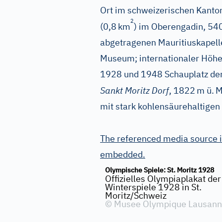
Ort im schweizerischen Kant
2
(0,8
km
) im Oberengadin, 54
abgetragenen Mauritiuskapell
Museum; internationaler Höhen
1928 und 1948 Schauplatz der
Sankt Moritz Dorf
, 1822
m ü.
M
mit stark kohlensäurehaltigen
The referenced media source i
embedded.
Olympische Spiele: St. Moritz 1928
Offizielles Olympiaplakat der
Winterspiele 1928 in St.
Moritz/Schweiz
©
Musee Olympique Lausan