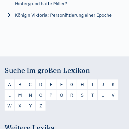
Hintergrund hatte Miller?
Königin Viktoria: Personifizierung einer Epoche
Suche im großen Lexikon
A
B
C
D
E
F
G
H
I
J
K
L
M
N
O
P
Q
R
S
T
U
V
W
X
Y
Z
Weitere Lexika