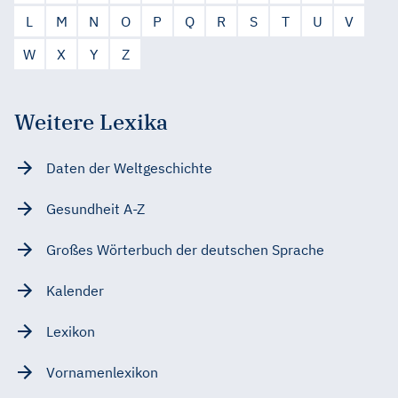
L
M
N
O
P
Q
R
S
T
U
V
W
X
Y
Z
Weitere Lexika
Daten der Weltgeschichte
Gesundheit A-Z
Großes Wörterbuch der deutschen Sprache
Kalender
Lexikon
Vornamenlexikon