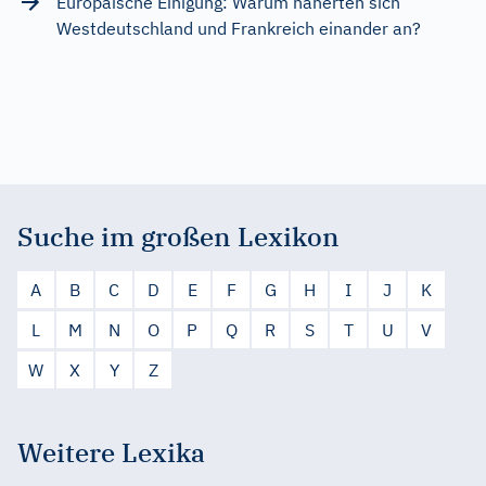
Europäische Einigung: Warum näherten sich
Westdeutschland und Frankreich einander an?
Suche im großen Lexikon
A
B
C
D
E
F
G
H
I
J
K
L
M
N
O
P
Q
R
S
T
U
V
W
X
Y
Z
Weitere Lexika