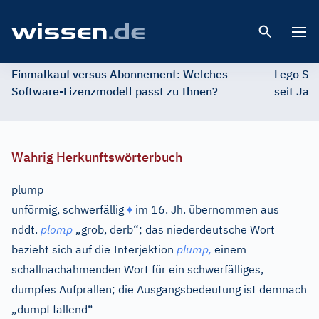
Open 
Einmalkauf versus Abonnement: Welches
Lego St
Software-Lizenzmodell passt zu Ihnen?
seit Jah
Wahrig Herkunftswörterbuch
plump
unförmig, schwerfällig
♦
im 16. Jh. übernommen aus
nddt.
plomp
„grob, derb“; das niederdeutsche Wort
bezieht sich auf die Interjektion
plump,
einem
schallnachahmenden Wort für ein schwerfälliges,
dumpfes Aufprallen; die Ausgangsbedeutung ist demnach
„dumpf fallend“