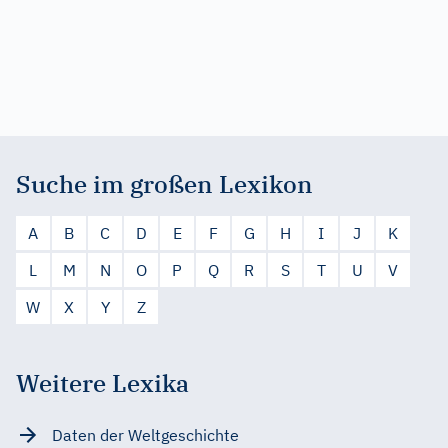
Suche im großen Lexikon
A
B
C
D
E
F
G
H
I
J
K
L
M
N
O
P
Q
R
S
T
U
V
W
X
Y
Z
Weitere Lexika
Daten der Weltgeschichte