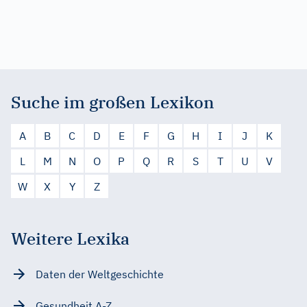
Suche im großen Lexikon
A
B
C
D
E
F
G
H
I
J
K
L
M
N
O
P
Q
R
S
T
U
V
W
X
Y
Z
Weitere Lexika
Daten der Weltgeschichte
Gesundheit A-Z