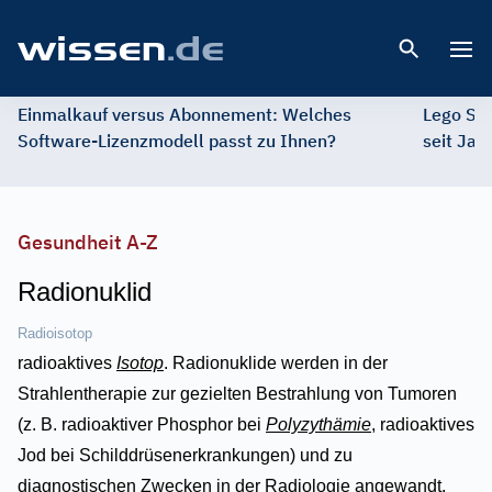
Open 
Einmalkauf versus Abonnement: Welches
Lego St
Software-Lizenzmodell passt zu Ihnen?
seit Jah
Gesundheit A-Z
Radionuklid
Radioisotop
radioaktives
Isotop
. Radionuklide werden in der
Strahlentherapie zur gezielten Bestrahlung von Tumoren
(z. B. radioaktiver Phosphor bei
Polyzythämie
, radioaktives
Jod bei Schilddrüsenerkrankungen) und zu
diagnostischen Zwecken in der Radiologie angewandt.