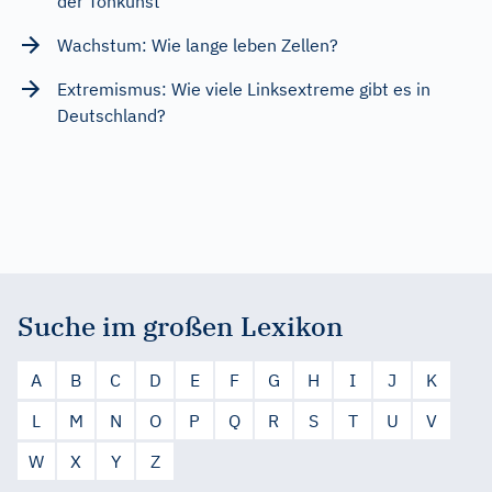
der Tonkunst
Wachstum: Wie lange leben Zellen?
Extremismus: Wie viele Linksextreme gibt es in
Deutschland?
Suche im großen Lexikon
A
B
C
D
E
F
G
H
I
J
K
L
M
N
O
P
Q
R
S
T
U
V
W
X
Y
Z