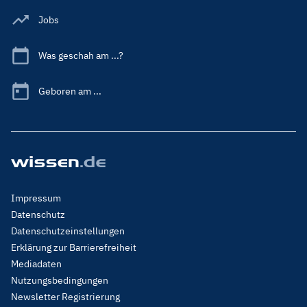
Jobs
Was geschah am ...?
Geboren am ...
Footer
Impressum
Menu
Datenschutz
Legal
Datenschutzeinstellungen
Erklärung zur Barrierefreiheit
Mediadaten
Nutzungsbedingungen
Newsletter Registrierung