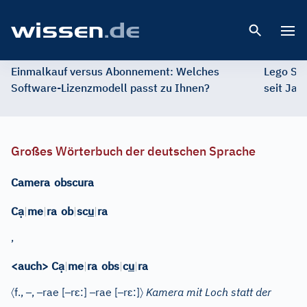
Open 
Einmalkauf versus Abonnement: Welches
Lego St
Software-Lizenzmodell passt zu Ihnen?
seit Jah
Großes Wörterbuch der deutschen Sprache
Camera
obscura
ạ
C
|
me
|
ra
ob
|
sc
u
|
ra
,
ạ
<auch> C
|
me
|
ra
obs
|
c
u
|
ra
〈
–
–
–
ɛ
–
–
ɛ
〉
f.
,
,
rae
[
r
:]
rae
[
r
:]
Kamera mit Loch statt der