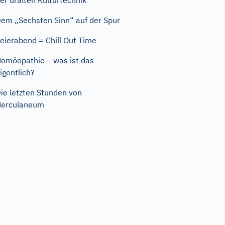
er uralten Kulturtechnik
em „Sechsten Sinn“ auf der Spur
eierabend = Chill Out Time
omöopathie – was ist das
igentlich?
ie letzten Stunden von
Herculaneum