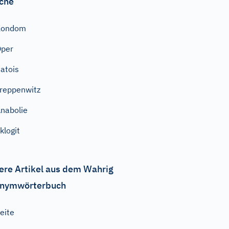
che
Kondom
Oper
atois
reppenwitz
nabolie
klogit
ere Artikel aus dem Wahrig
nymwörterbuch
eite