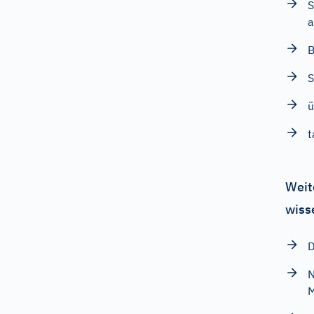
S
a
B
S
ü
t
Weit
wiss
D
N