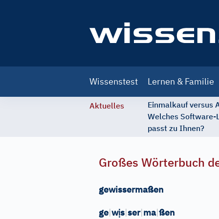
Main
Wissenstest
Lernen & Familie
navigation
Einmalkauf versus
Aktuelles
Welches Software-
passt zu Ihnen?
Großes Wörterbuch de
gewissermaßen
ị
ge
|
w
s
|
ser
|
ma
|
ßen