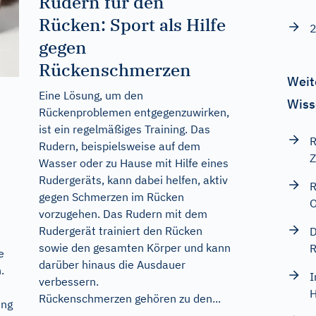
Rudern für den
Rücken: Sport als Hilfe
2
gegen
Rückenschmerzen
Weit
Eine Lösung, um den
Wiss
Rückenproblemen entgegenzuwirken,
ist ein regelmäßiges Training. Das
R
Rudern, beispielsweise auf dem
Z
Wasser oder zu Hause mit Hilfe eines
Rudergeräts, kann dabei helfen, aktiv
e
R
gegen Schmerzen im Rücken
O
vorzugehen. Das Rudern mit dem
Rudergerät trainiert den Rücken
D
sowie den gesamten Körper und kann
R
e
darüber hinaus die Ausdauer
.
I
verbessern.
H
Rückenschmerzen gehören zu den...
ung