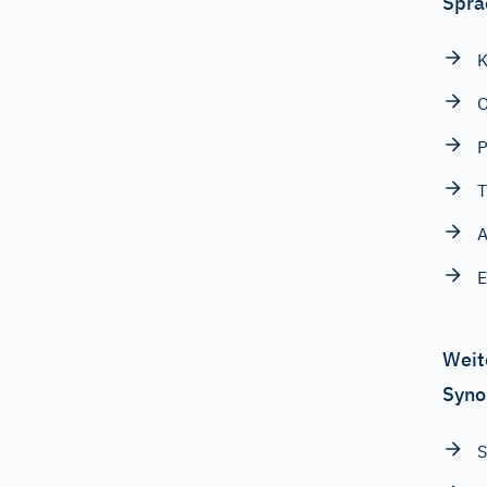
Spra
P
T
A
E
Weit
Syno
S