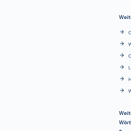
Weit
W
C
L
H
W
Weit
Wört