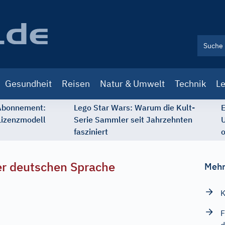
Gesundheit
Reisen
Natur & Umwelt
Technik
Le
 Abonnement:
Lego Star Wars: Warum die Kult-
E
Lizenzmodell
Serie Sammler seit Jahrzehnten
U
fasziniert
o
r deutschen Sprache
Mehr
F