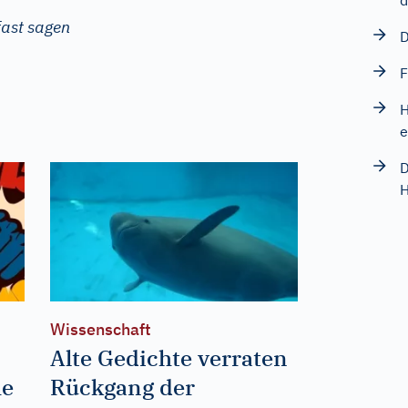
d
fast sagen
D
F
H
e
D
Wissenschaft
Alte Gedichte verraten
he
Rückgang der