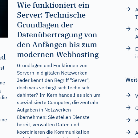
Wie funktioniert ein
A
Server: Technische
T
Grundlagen der
M
Datenübertragung von
A
den Anfängen bis zum
E
modernen Webhosting
nd
i
Grundlagen und Funktionen von
st
Servern in digitalen Netzwerken
Weit
Jeder kennt den Begriff "Server",
ine
doch was verbirgt sich technisch
g
dahinter? Im Kern handelt es sich um
V
 die
spezialisierte Computer, die zentrale
C
Aufgaben in Netzwerken
übernehmen: Sie stellen Dienste
Eine
P
bereit, verwalten Daten und
koordinieren die Kommunikation
A