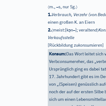
〈
–
〉
m.
,
s
, nur Sg.
1.
Verbrauch, Verzehr (von Beda
einen großen K. an Eiern
〈
ɔ̣
–
〉
2.
meist:
[k
n
]
; veraltend
Kon
Verkaufsstelle
[Rückbildung zu
konsumieren
]
Konsum:
Das Wort leitet sich
Verb
consumere
her, das „verb
Ursprünglich ging es dabei ta
17. Jahrhundert gibt es im D
von „(Speisen) genüsslich au
noch der auf der ersten Silbe 
sich um einen Lebensmittella