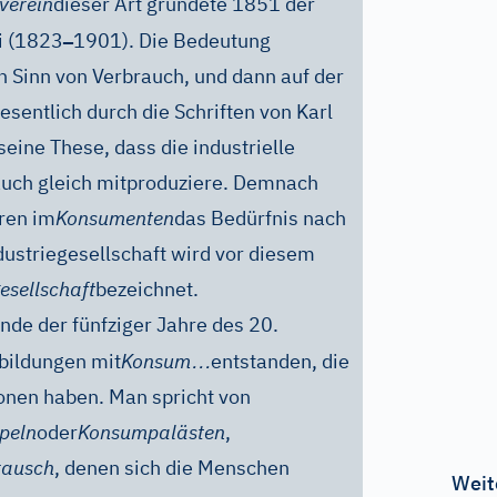
verein
dieser Art gründete 1851 der
–
li (1823
1901). Die Bedeutung
n Sinn von Verbrauch, und dann auf der
esentlich durch die Schriften von Karl
eine These, dass die industrielle
uch gleich mitproduziere. Demnach
ren im
Konsumenten
das Bedürfnis nach
dustriegesellschaft wird vor diesem
sellschaft
bezeichnet.
 Ende der fünfziger Jahre des 20.
…
bildungen mit
Konsum
entstanden, die
onen haben. Man spricht von
peln
oder
Konsumpalästen
,
ausch
, denen sich die Menschen
Weit