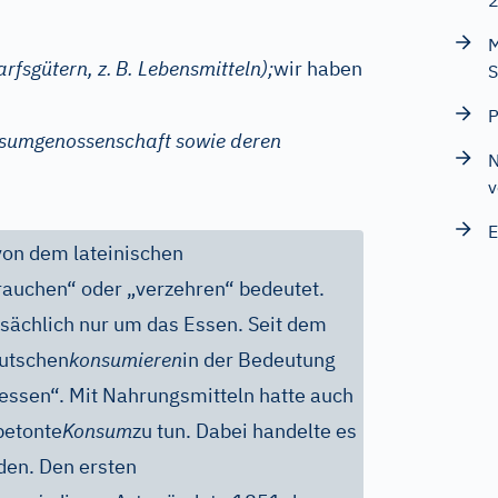
M
rfsgütern, z.
B. Lebensmitteln);
wir haben
S
P
sumgenossenschaft sowie deren
N
v
E
 von dem lateinischen
rauchen“ oder „verzehren“ bedeutet.
tsächlich nur um das Essen. Seit dem
eutschen
konsumieren
in der Bedeutung
fessen“. Mit Nahrungsmitteln hatte auch
betonte
Konsum
zu tun. Dabei handelte es
den. Den ersten