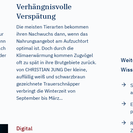
Verhängnisvolle
Verspätung
Die meisten Tierarten bekommen
ur
ihren Nachwuchs dann, wenn das
enn
Nahrungsangebot am Aufzuchtort
ach
optimal ist. Doch durch die
der
Klimaerwärmung kommen Zugvögel
Weit
oft zu spät in ihre Brutgebiete zurück.
Wiss
von CHRISTIAN JUNG Der kleine,
auffällig weiß und schwarzbraun
gezeichnete Trauerschnäpper
S
verbringt die Winterzeit von
a
September bis März...
E
p
R
Digital
Z