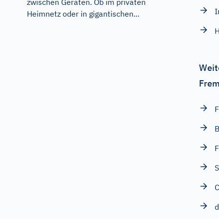
zwischen Geräten. Ob im privaten
I
Heimnetz oder in gigantischen...
H
Weit
Frem
F
B
F
C
d