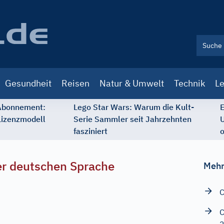
Gesundheit
Reisen
Natur & Umwelt
Technik
Le
 Abonnement:
Lego Star Wars: Warum die Kult-
E
Lizenzmodell
Serie Sammler seit Jahrzehnten
U
fasziniert
o
r deutschen Sprache
Mehr
C
C