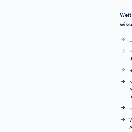
Weit
wiss
U
E
R
M
A
p
E
W
A