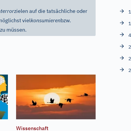
terror
zielen auf die tatsächliche oder
1
möglichst viel
konsumieren
bzw.
1
 zu müssen.
4
2
2
2
Wissenschaft