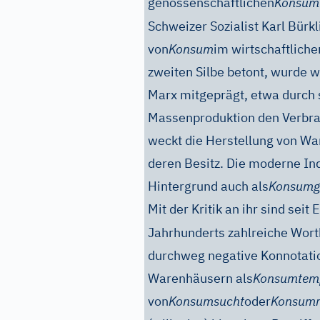
genossenschaftlichen
Konsum
Schweizer Sozialist Karl Bürk
von
Konsum
im wirtschaftliche
zweiten Silbe betont, wurde w
Marx mitgeprägt, etwa durch s
Massenproduktion den Verbra
weckt die Herstellung von Wa
deren Besitz. Die moderne In
Hintergrund auch als
Konsumge
Mit der Kritik an ihr sind seit
Jahrhunderts zahlreiche Wort
durchweg negative Konnotati
Warenhäusern als
Konsumtem
von
Konsumsucht
oder
Konsumr