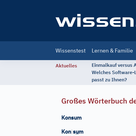
Main
Wissenstest
Lernen & Familie
navigation
Einmalkauf versus
Aktuelles
Welches Software-
passt zu Ihnen?
Großes Wörterbuch de
Konsum
Kon
|
s
u
m