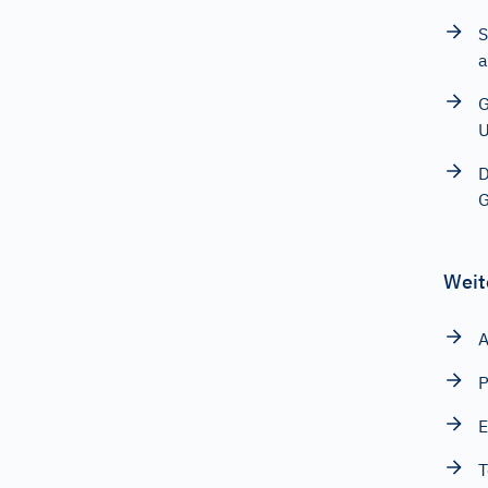
S
a
G
D
G
Weit
A
P
E
T