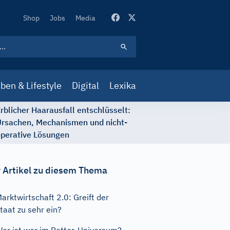
Secondary
Shop
Jobs
Media
Navigation
ben & Lifestyle
Digital
Lexika
rblicher Haarausfall entschlüsselt:
rsachen, Mechanismen und nicht-
perative Lösungen
 Artikel zu diesem Thema
arktwirtschaft 2.0: Greift der
taat zu sehr ein?