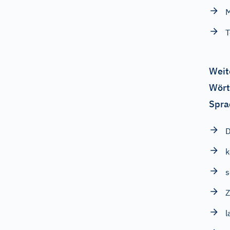
M
T
Weit
Wört
Spra
D
s
Z
l