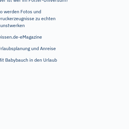
er ist wer im Potter-Universum?
o werden Fotos und
ruckerzeugnisse zu echten
unstwerken
issen.de-eMagazine
rlaubsplanung und Anreise
it Babybauch in den Urlaub