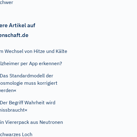
chwer
ere Artikel auf
enschaft.de
m Wechsel von Hitze und Kälte
lzheimer per App erkennen?
Das Standardmodell der
osmologie muss korrigiert
werden«
Der Begriff Wahrheit wird
issbraucht«
in Viererpack aus Neutronen
chwarzes Loch