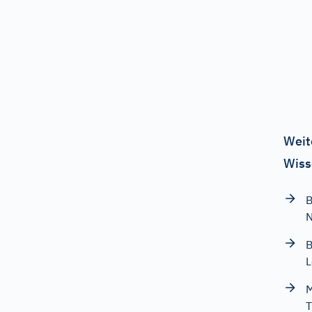
Weit
Wiss
B
B
L
M
T