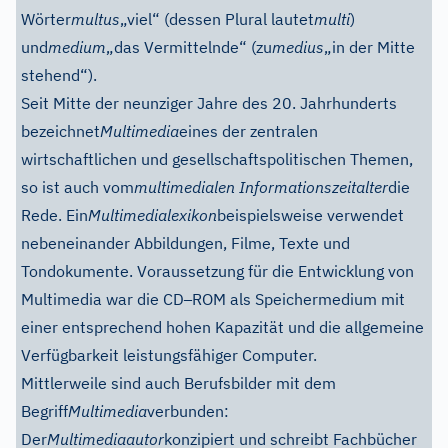
Wörter
multus
„viel“ (dessen Plural lautet
multi
)
und
medium
„das Vermittelnde“ (zu
medius
„in der Mitte
stehend“).
Seit Mitte der neunziger Jahre des 20. Jahrhunderts
bezeichnet
Multimedia
eines der zentralen
wirtschaftlichen und gesellschaftspolitischen Themen,
so ist auch vom
multimedialen Informationszeitalter
die
Rede. Ein
Multimedialexikon
beispielsweise verwendet
nebeneinander Abbildungen, Filme, Texte und
Tondokumente. Voraussetzung für die Entwicklung von
–
Multimedia war die CD
ROM als Speichermedium mit
einer entsprechend hohen Kapazität und die allgemeine
Verfügbarkeit leistungsfähiger Computer.
Mittlerweile sind auch Berufsbilder mit dem
Begriff
Multimedia
verbunden:
Der
Multimediaautor
konzipiert und schreibt Fachbücher