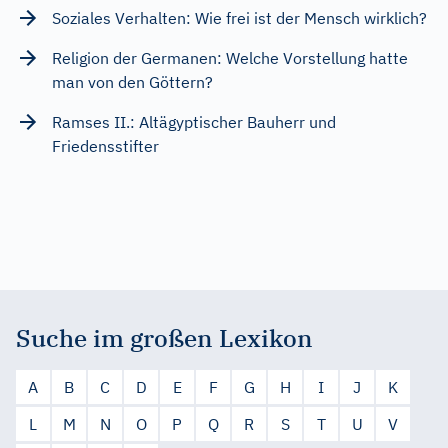
Soziales Verhalten: Wie frei ist der Mensch wirklich?
Religion der Germanen: Welche Vorstellung hatte
man von den Göttern?
Ramses II.: Altägyptischer Bauherr und
Friedensstifter
Suche im großen Lexikon
A
B
C
D
E
F
G
H
I
J
K
L
M
N
O
P
Q
R
S
T
U
V