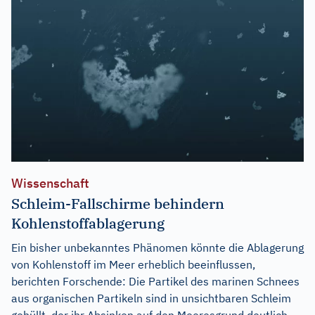
Wissenschaft
Schleim-Fallschirme behindern
Kohlenstoffablagerung
Ein bisher unbekanntes Phänomen könnte die Ablagerung
von Kohlenstoff im Meer erheblich beeinflussen,
berichten Forschende: Die Partikel des marinen Schnees
aus organischen Partikeln sind in unsichtbaren Schleim
gehüllt, der ihr Absinken auf den Meeresgrund deutlich