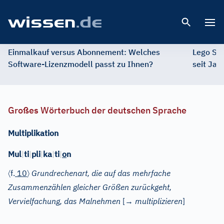
Open 
Einmalkauf versus Abonnement: Welches
Lego St
Software-Lizenzmodell passt zu Ihnen?
seit Jah
Großes Wörterbuch der deutschen Sprache
Multiplikation
Mul
|
ti
|
pli
|
ka
|
ti
|
o
n
〈
〉
f.
10
Grundrechenart, die auf das mehrfache
Zusammenzählen gleicher Größen zurückgeht,
Vervielfachung, das Malnehmen
[→
multiplizieren
]