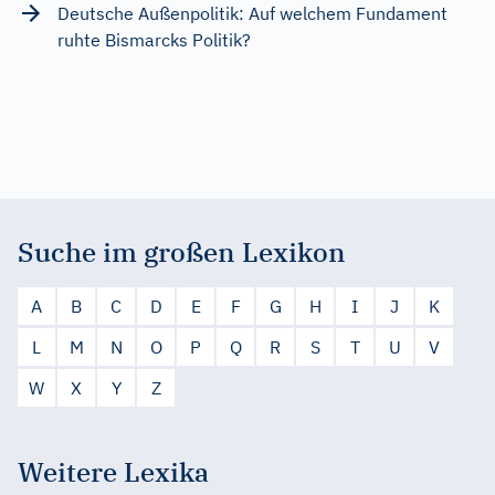
Deutsche Außenpolitik: Auf welchem Fundament
ruhte Bismarcks Politik?
Suche im großen Lexikon
A
B
C
D
E
F
G
H
I
J
K
L
M
N
O
P
Q
R
S
T
U
V
W
X
Y
Z
Weitere Lexika