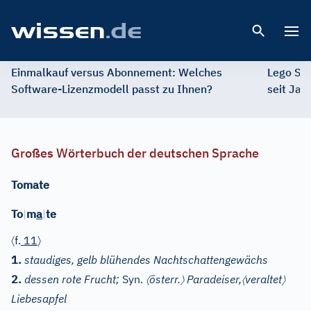
Open 
Einmalkauf versus Abonnement: Welches
Lego St
Software-Lizenzmodell passt zu Ihnen?
seit Jah
Großes Wörterbuch der deutschen Sprache
Tomate
To
|
m
a
|
te
〈
〉
f.
11
1.
staudiges, gelb blühendes Nachtschattengewächs
〈
〉
〈
〉
2.
dessen rote Frucht;
Syn.
österr.
Paradeiser,
veraltet
Liebesapfel