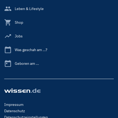
Leben & Lifestyle
Shop
Jobs
Was geschah am ...?
Geboren am ...
Footer
Impressum
Menu
Datenschutz
Legal
Datenschutzeinstellungen