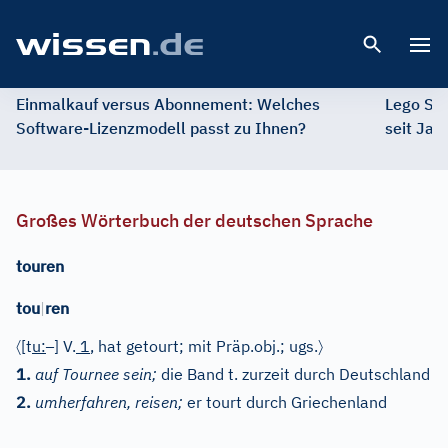
Open 
Einmalkauf versus Abonnement: Welches
Lego St
Software-Lizenzmodell passt zu Ihnen?
seit Jah
Großes Wörterbuch der deutschen Sprache
touren
tou
|
ren
〈
–
〉
[t
u
:
]
V.
1
, hat getourt; mit Präp.obj.; ugs.
1.
auf Tournee sein;
die Band t. zurzeit durch Deutschland
2.
umherfahren, reisen;
er tourt durch Griechenland