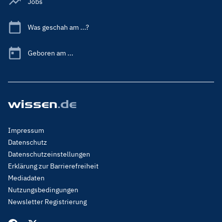
Jobs
Was geschah am ...?
Geboren am ...
Footer
Impressum
Menu
Datenschutz
Legal
Datenschutzeinstellungen
Erklärung zur Barrierefreiheit
Mediadaten
Nutzungsbedingungen
Newsletter Registrierung