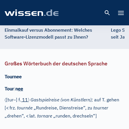
Open 
Einmalkauf versus Abonnement: Welches
Lego St
Software-Lizenzmodell passt zu Ihnen?
seit Jah
Großes Wörterbuch der deutschen Sprache
Tournee
Tour
|
n
ee
〈
–
〉
[tur
]
f.
11
Gastspielreise (von Künstlern);
auf T. gehen
[
<
frz.
tournée
„Rundreise, Dienstreise“, zu
tourner
„drehen“,
<
lat.
tornare
„runden, drechseln“]