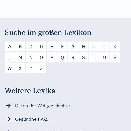
Suche im großen Lexikon
A
B
C
D
E
F
G
H
I
J
K
L
M
N
O
P
Q
R
S
T
U
V
W
X
Y
Z
Weitere Lexika
Daten der Weltgeschichte
Gesundheit A-Z