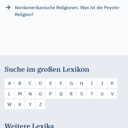
Nordamerikanische Religionen: Was ist die Peyote-
Religion?
Suche im großen Lexikon
A
B
C
D
E
F
G
H
I
J
K
L
M
N
O
P
Q
R
S
T
U
V
W
X
Y
Z
Weitere Lexika