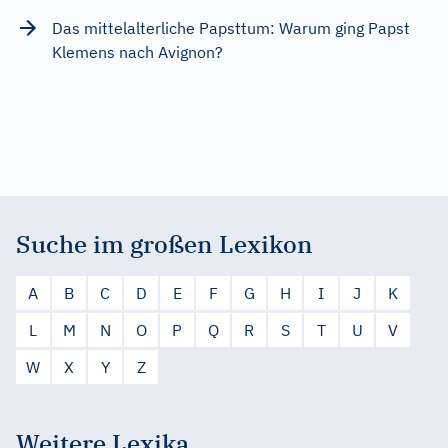
Das mittelalterliche Papsttum: Warum ging Papst
Klemens nach Avignon?
Suche im großen Lexikon
A
B
C
D
E
F
G
H
I
J
K
L
M
N
O
P
Q
R
S
T
U
V
W
X
Y
Z
Weitere Lexika