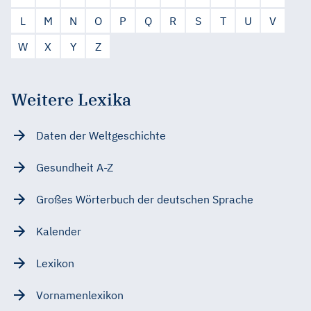
L
M
N
O
P
Q
R
S
T
U
V
W
X
Y
Z
Weitere Lexika
Daten der Weltgeschichte
Gesundheit A-Z
Großes Wörterbuch der deutschen Sprache
Kalender
Lexikon
Vornamenlexikon