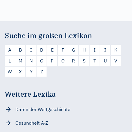
Suche im großen Lexikon
A
B
C
D
E
F
G
H
I
J
K
L
M
N
O
P
Q
R
S
T
U
V
W
X
Y
Z
Weitere Lexika
Daten der Weltgeschichte
Gesundheit A-Z