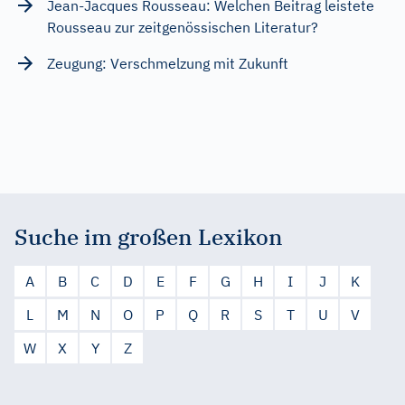
Jean-Jacques Rousseau: Welchen Beitrag leistete
Rousseau zur zeitgenössischen Literatur?
Zeugung: Verschmelzung mit Zukunft
Suche im großen Lexikon
A
B
C
D
E
F
G
H
I
J
K
L
M
N
O
P
Q
R
S
T
U
V
W
X
Y
Z