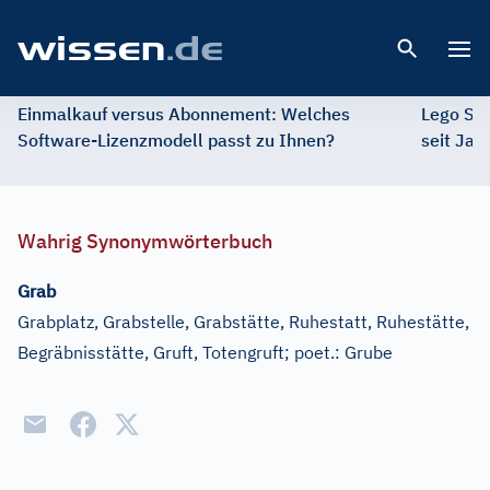
Open 
Einmalkauf versus Abonnement: Welches
Lego St
Software-Lizenzmodell passt zu Ihnen?
seit Jah
Wahrig Synonymwörterbuch
Grab
Grabplatz, Grabstelle, Grabstätte, Ruhestatt, Ruhestätte,
Begräbnisstätte, Gruft, Totengruft
;
poet.:
Grube