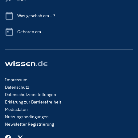
Was geschah am ...?
Geboren am ...
Footer
Impressum
Menu
Datenschutz
Legal
Datenschutzeinstellungen
Erklärung zur Barrierefreiheit
Mediadaten
Nutzungsbedingungen
Newsletter Registrierung