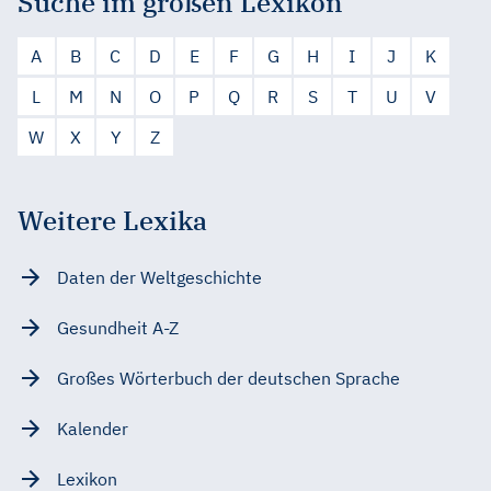
Suche im großen Lexikon
A
B
C
D
E
F
G
H
I
J
K
L
M
N
O
P
Q
R
S
T
U
V
W
X
Y
Z
Weitere Lexika
Daten der Weltgeschichte
Gesundheit A-Z
Großes Wörterbuch der deutschen Sprache
Kalender
Lexikon