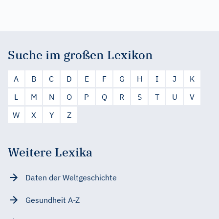
Suche im großen Lexikon
A
B
C
D
E
F
G
H
I
J
K
L
M
N
O
P
Q
R
S
T
U
V
W
X
Y
Z
Weitere Lexika
Daten der Weltgeschichte
Gesundheit A-Z