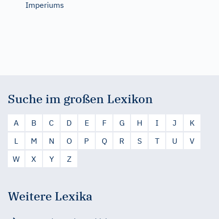
Imperiums
Suche im großen Lexikon
A
B
C
D
E
F
G
H
I
J
K
L
M
N
O
P
Q
R
S
T
U
V
W
X
Y
Z
Weitere Lexika