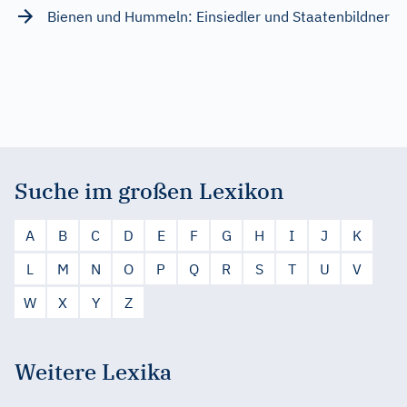
Bienen und Hummeln: Einsiedler und Staatenbildner
Suche im großen Lexikon
A
B
C
D
E
F
G
H
I
J
K
L
M
N
O
P
Q
R
S
T
U
V
W
X
Y
Z
Weitere Lexika