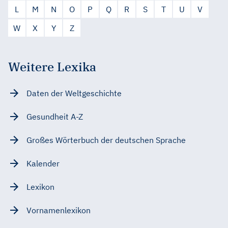
L
M
N
O
P
Q
R
S
T
U
V
W
X
Y
Z
Weitere Lexika
Daten der Weltgeschichte
Gesundheit A-Z
Großes Wörterbuch der deutschen Sprache
Kalender
Lexikon
Vornamenlexikon