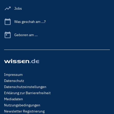
Jobs
Was geschah am ...?
Geboren am ...
Footer
Impressum
Menu
Datenschutz
Legal
Datenschutzeinstellungen
Erklärung zur Barrierefreiheit
Mediadaten
Nutzungsbedingungen
Newsletter Registrierung