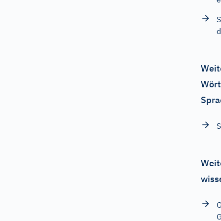
S
d
Weit
Wört
Spra
S
Weit
wiss
G
G