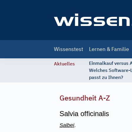
Main
Wissenstest
Lernen & Familie
navigation
Einmalkauf versus
Aktuelles
Welches Software-
passt zu Ihnen?
Gesundheit A-Z
Salvia officinalis
Salbei
.