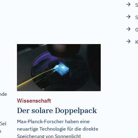
S
S
G
K
ende
Wissenschaft
Der solare Doppelpack
Max-Planck-Forscher haben eine
iel
neuartige Technologie für die direkte
n
Speicherung von Sonnenlicht