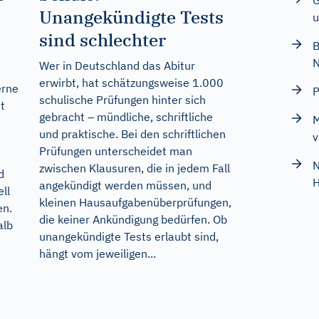
G
Unangekündigte Tests
u
sind schlechter
B
Wer in Deutschland das Abitur
erwirbt, hat schätzungsweise 1.000
erne
P
schulische Prüfungen hinter sich
t
gebracht – mündliche, schriftliche
M
und praktische. Bei den schriftlichen
v
Prüfungen unterscheidet man
N
zwischen Klausuren, die in jedem Fall
d
H
angekündigt werden müssen, und
ll
kleinen Hausaufgabenüberprüfungen,
en.
die keiner Ankündigung bedürfen. Ob
alb
unangekündigte Tests erlaubt sind,
hängt vom jeweiligen...