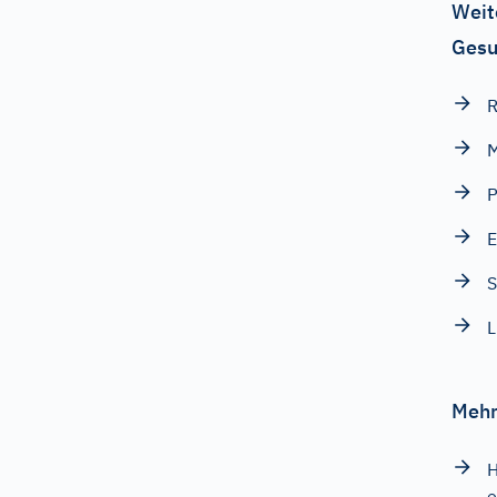
Weit
Gesu
R
M
P
E
S
L
Mehr
H
e