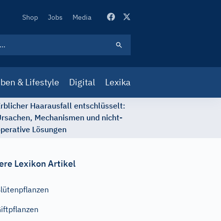
Secondary
Shop
Jobs
Media
Navigation
ben & Lifestyle
Digital
Lexika
rblicher Haarausfall entschlüsselt:
rsachen, Mechanismen und nicht-
perative Lösungen
ere Lexikon Artikel
lütenpflanzen
iftpflanzen