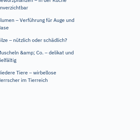
ewürzpflanzen – in der Küche
nverzichtbar
lumen – Verführung für Auge und
Nase
ilze – nützlich oder schädlich?
uscheln &amp; Co. – delikat und
ielfältig
iedere Tiere – wirbellose
errscher im Tierreich