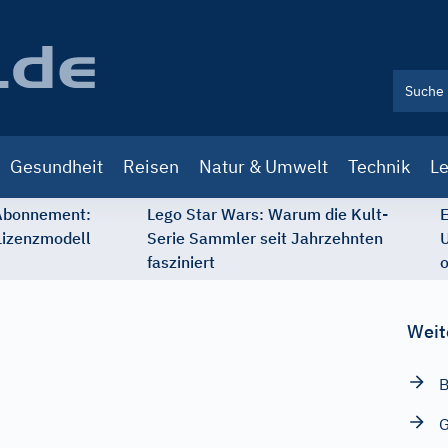
Gesundheit
Reisen
Natur & Umwelt
Technik
Le
 Abonnement:
Lego Star Wars: Warum die Kult-
E
Lizenzmodell
Serie Sammler seit Jahrzehnten
U
fasziniert
o
Weit
B
G