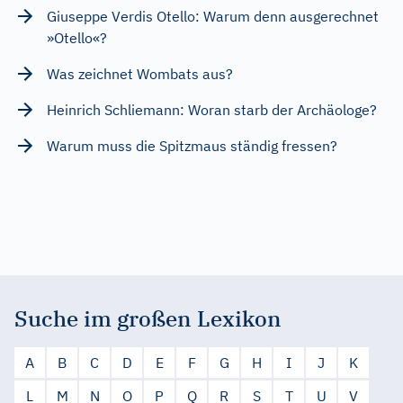
Giuseppe Verdis Otello: Warum denn ausgerechnet
»Otello«?
Was zeichnet Wombats aus?
Heinrich Schliemann: Woran starb der Archäologe?
Warum muss die Spitzmaus ständig fressen?
Suche im großen Lexikon
A
B
C
D
E
F
G
H
I
J
K
L
M
N
O
P
Q
R
S
T
U
V