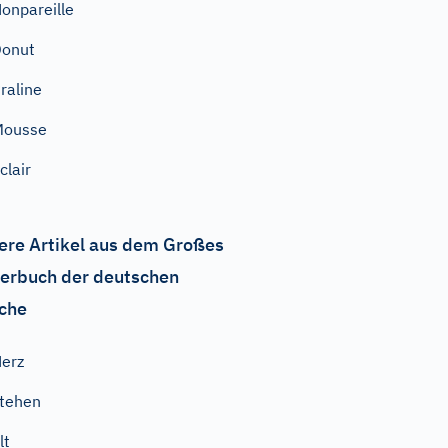
onpareille
Donut
raline
Mousse
clair
ere Artikel aus dem Großes
erbuch der deutschen
che
erz
tehen
lt