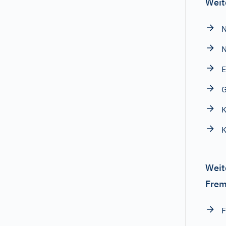
Weit
N
N
E
G
K
Weit
Frem
F