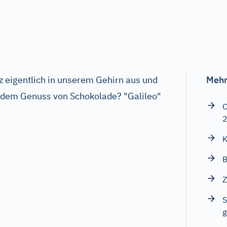
z eigentlich in unserem Gehirn aus und
Mehr
t dem Genuss von Schokolade? "Galileo"
C
K
B
Z
S
g