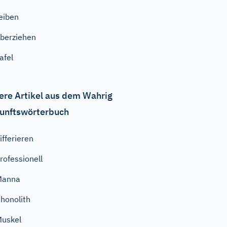
eiben
berziehen
afel
ere Artikel aus dem Wahrig
unftswörterbuch
ifferieren
rofessionell
Manna
honolith
uskel