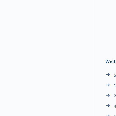
Weit
5
1
2
4