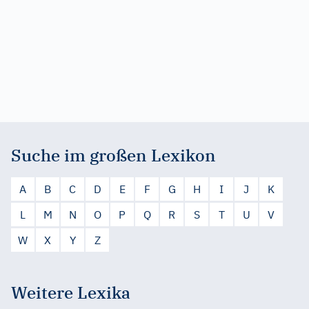
Suche im großen Lexikon
A
B
C
D
E
F
G
H
I
J
K
L
M
N
O
P
Q
R
S
T
U
V
W
X
Y
Z
Weitere Lexika