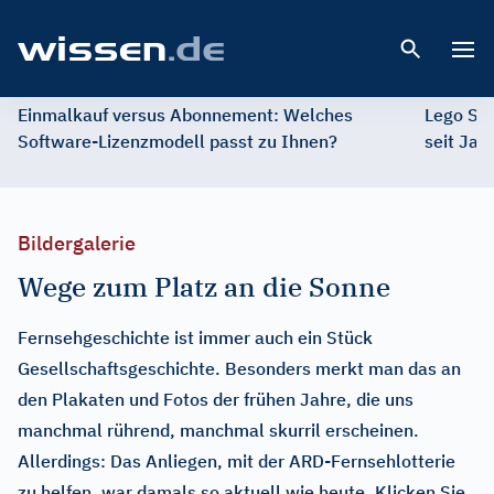
Open 
Einmalkauf versus Abonnement: Welches
Lego St
Software-Lizenzmodell passt zu Ihnen?
seit Jah
Bildergalerie
Wege zum Platz an die Sonne
Fernsehgeschichte ist immer auch ein Stück
Gesellschaftsgeschichte. Besonders merkt man das an
den Plakaten und Fotos der frühen Jahre, die uns
manchmal rührend, manchmal skurril erscheinen.
Allerdings: Das Anliegen, mit der ARD-Fernsehlotterie
zu helfen, war damals so aktuell wie heute. Klicken Sie