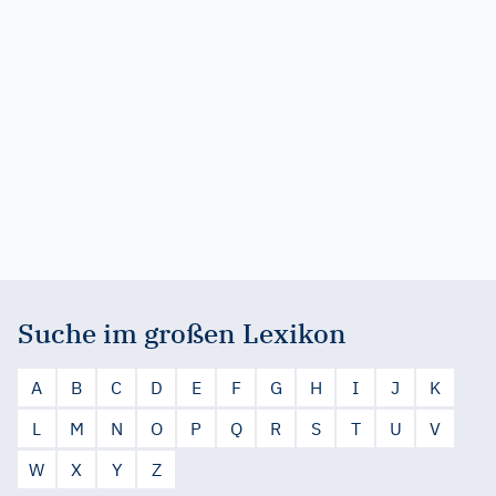
Suche im großen Lexikon
A
B
C
D
E
F
G
H
I
J
K
L
M
N
O
P
Q
R
S
T
U
V
W
X
Y
Z