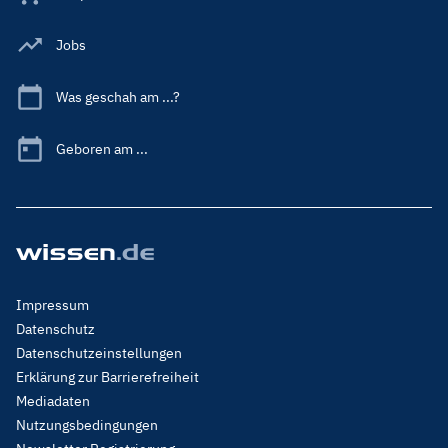
Jobs
Was geschah am ...?
Geboren am ...
Footer
Impressum
Menu
Datenschutz
Legal
Datenschutzeinstellungen
Erklärung zur Barrierefreiheit
Mediadaten
Nutzungsbedingungen