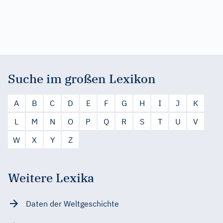
Suche im großen Lexikon
A
B
C
D
E
F
G
H
I
J
K
L
M
N
O
P
Q
R
S
T
U
V
W
X
Y
Z
Weitere Lexika
Daten der Weltgeschichte