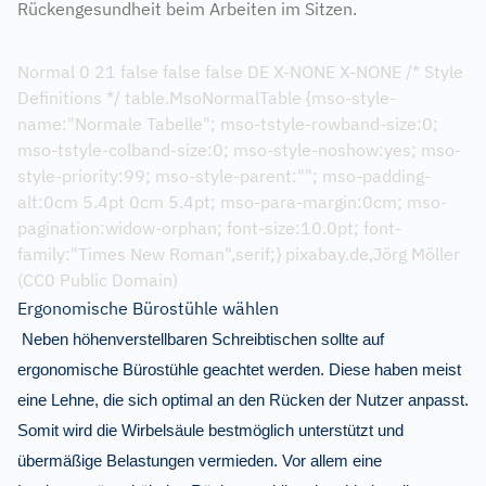
Rückengesundheit beim Arbeiten im Sitzen.
Normal 0 21 false false false DE X-NONE X-NONE /* Style
Definitions */ table.MsoNormalTable {mso-style-
name:"Normale Tabelle"; mso-tstyle-rowband-size:0;
mso-tstyle-colband-size:0; mso-style-noshow:yes; mso-
style-priority:99; mso-style-parent:""; mso-padding-
alt:0cm 5.4pt 0cm 5.4pt; mso-para-margin:0cm; mso-
pagination:widow-orphan; font-size:10.0pt; font-
family:"Times New Roman",serif;} pixabay.de,Jörg Möller
(CC0 Public Domain)
Ergonomische Bürostühle wählen
Neben höhenverstellbaren Schreibtischen sollte auf
ergonomische Bürostühle geachtet werden. Diese haben meist
eine Lehne, die sich optimal an den Rücken der Nutzer anpasst.
Somit wird die Wirbelsäule bestmöglich unterstützt und
übermäßige Belastungen vermieden. Vor allem eine