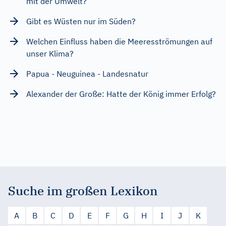
mit der Umwelt?
Gibt es Wüsten nur im Süden?
Welchen Einfluss haben die Meeresströmungen auf
unser Klima?
Papua - Neuguinea - Landesnatur
Alexander der Große: Hatte der König immer Erfolg?
Suche im großen Lexikon
A
B
C
D
E
F
G
H
I
J
K