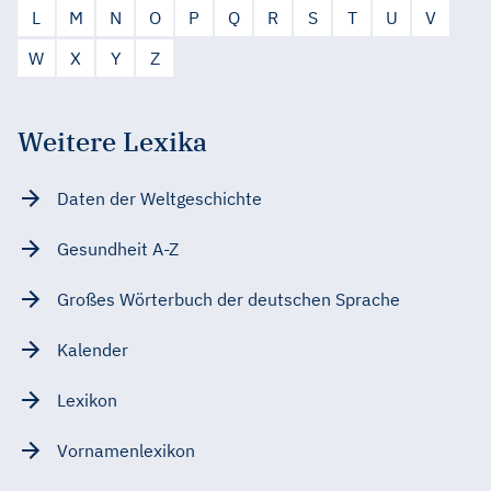
L
M
N
O
P
Q
R
S
T
U
V
W
X
Y
Z
Weitere Lexika
Daten der Weltgeschichte
Gesundheit A-Z
Großes Wörterbuch der deutschen Sprache
Kalender
Lexikon
Vornamenlexikon