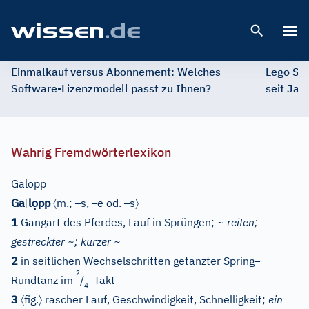
Open 
Einmalkauf versus Abonnement: Welches
Lego St
Software-Lizenzmodell passt zu Ihnen?
seit Jah
Wahrig Fremdwörterlexikon
Galopp
ọ
〈
–
–
–
〉
Ga
|
l
pp
m.;
s,
e od.
s
1
Gangart des Pferdes, Lauf in Sprüngen;
~ reiten;
gestreckter ~; kurzer ~
–
2
in seitlichen Wechselschritten getanzter Spring
2
–
Rundtanz im
/
Takt
4
〈
〉
3
fig.
rascher Lauf, Geschwindigkeit, Schnelligkeit;
ein