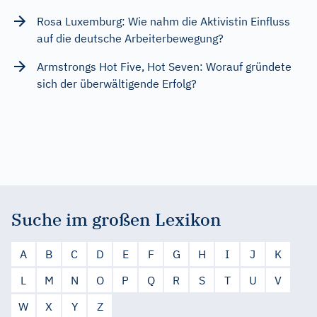
Rosa Luxemburg: Wie nahm die Aktivistin Einfluss
auf die deutsche Arbeiterbewegung?
Armstrongs Hot Five, Hot Seven: Worauf gründete
sich der überwältigende Erfolg?
Suche im großen Lexikon
A
B
C
D
E
F
G
H
I
J
K
L
M
N
O
P
Q
R
S
T
U
V
W
X
Y
Z