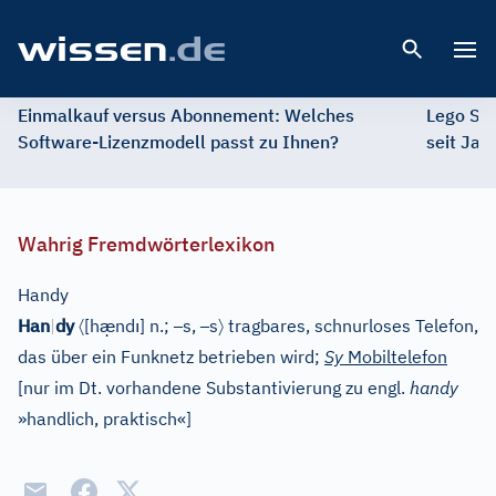
Open 
Einmalkauf versus Abonnement: Welches
Lego St
Software-Lizenzmodell passt zu Ihnen?
seit Jah
Wahrig Fremdwörterlexikon
Handy
〈
æ̣
ı
–
–
〉
Han
|
dy
[
h
nd
]
n.;
s,
s
tragbares, schnurloses Telefon,
das über ein Funknetz betrieben wird;
Sy
Mobiltelefon
[
nur im Dt. vorhandene Substantivierung zu engl.
handy
»handlich, praktisch«
]