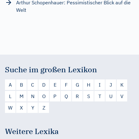
Arthur Schopenhauer: Pessimistischer Blick auf die
Welt
Suche im großen Lexikon
A
B
C
D
E
F
G
H
I
J
K
L
M
N
O
P
Q
R
S
T
U
V
W
X
Y
Z
Weitere Lexika