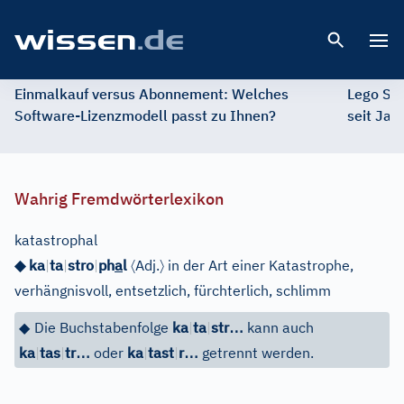
Open 
Einmalkauf versus Abonnement: Welches
Lego St
Software-Lizenzmodell passt zu Ihnen?
seit Jah
Wahrig Fremdwörterlexikon
katastrophal
〈
〉
◆ ka
|
ta
|
stro
|
ph
a
l
Adj.
in der Art einer Katastrophe,
verhängnisvoll, entsetzlich, fürchterlich, schlimm
…
◆
Die Buchstabenfolge
ka
|
ta
|
str
kann auch
…
…
ka
|
tas
|
tr
oder
ka
|
tast
|
r
getrennt werden.