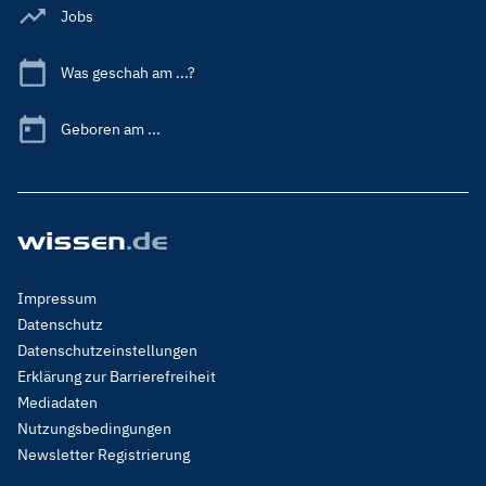
Jobs
Was geschah am ...?
Geboren am ...
Footer
Impressum
Menu
Datenschutz
Legal
Datenschutzeinstellungen
Erklärung zur Barrierefreiheit
Mediadaten
Nutzungsbedingungen
Newsletter Registrierung