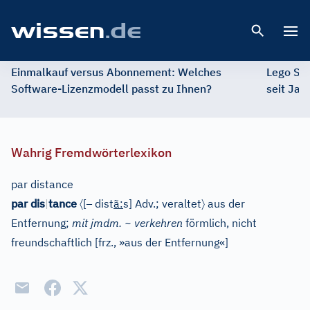
Open 
Einmalkauf versus Abonnement: Welches
Lego St
Software-Lizenzmodell passt zu Ihnen?
seit Jah
Wahrig Fremdwörterlexikon
par distance
〈
–
〉
par dis
|
tance
[
dist
ã
:
s
]
Adv.
;
veraltet
aus der
Entfernung;
mit jmdm. ~ verkehren
förmlich, nicht
freundschaftlich
[
frz., »aus der Entfernung«
]