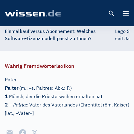
Open 
Einmalkauf versus Abonnement: Welches
Lego St
Software-Lizenzmodell passt zu Ihnen?
seit Jah
Wahrig Fremdwörterlexikon
Pater
〈
–
〉
P
a
|
ter
m.;
s, P
a
|
tres;
Abk.: P.
1
Mönch, der die Priesterweihen erhalten hat
2
~ Patriae
Vater des Vaterlandes (Ehrentitel röm. Kaiser)
[
lat., »Vater«
]