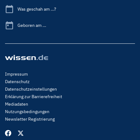
Was geschah am ...?
Geboren am ...
Footer
Impressum
Menu
Datenschutz
Legal
Datenschutzeinstellungen
Erklärung zur Barrierefreiheit
Mediadaten
Nutzungsbedingungen
Newsletter Registrierung