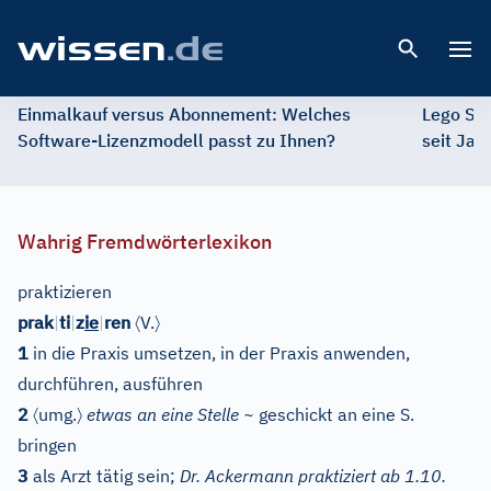
Open 
Einmalkauf versus Abonnement: Welches
Lego St
Software-Lizenzmodell passt zu Ihnen?
seit Jah
Wahrig Fremdwörterlexikon
praktizieren
〈
〉
prak
|
ti
|
z
ie
|
ren
V.
1
in die Praxis umsetzen, in der Praxis anwenden,
durchführen, ausführen
〈
〉
2
umg.
etwas an eine Stelle ~
geschickt an eine S.
bringen
3
als Arzt tätig sein;
Dr. Ackermann praktiziert ab 1.10.